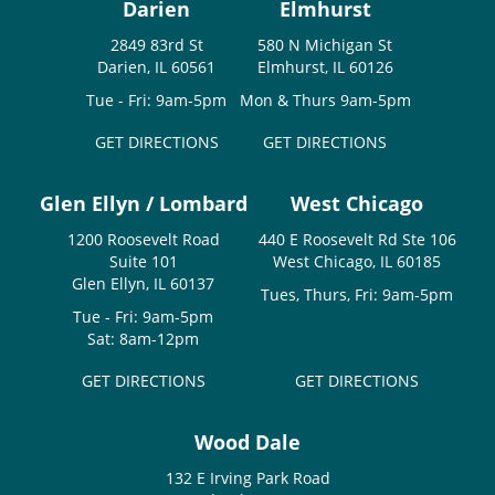
Darien
Elmhurst
2849 83rd St
580 N Michigan St
Darien, IL 60561
Elmhurst, IL 60126
Tue - Fri: 9am-5pm
Mon & Thurs 9am-5pm
GET DIRECTIONS
GET DIRECTIONS
Glen Ellyn / Lombard
West Chicago
1200 Roosevelt Road
440 E Roosevelt Rd Ste 106
Suite 101
West Chicago, IL 60185
Glen Ellyn, IL 60137
Tues, Thurs, Fri: 9am-5pm
Tue - Fri: 9am-5pm
Sat: 8am-12pm
GET DIRECTIONS
GET DIRECTIONS
Wood Dale
132 E Irving Park Road